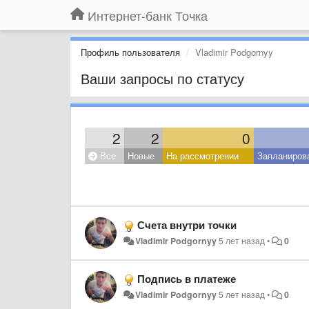
Интернет-банк Точка
Профиль пользователя
Vladimir Podgornyy
Ваши запросы по статусу
2
2
0
Все
Новые
На рассмотрении
Запланиров
Счета внутри точки
Vladimir Podgornyy
5 лет назад
•
0
Подпись в платеже
Vladimir Podgornyy
5 лет назад
•
0