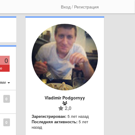
Вход / Регистрация
0
ие
ями
Vladimir Podgornyy
0
2,0
Зарегистрирован:
5 лет назад
Последняя активность:
5 лет
0
назад