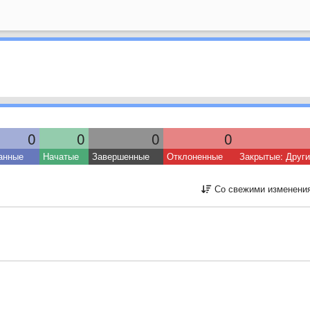
0
0
0
0
анные
Начатые
Завершенные
Отклоненные
Закрытые: Друг
Со свежими изменени