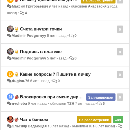
Максим Григорьевич
9 лет назад
•
обновлен
Анастасия
2 года
назад
•
4
Счета внутри точки
0
Vladimir Podgornyy
5 лет назад
•
0
Подпись в платеже
0
Vladimir Podgornyy
5 лет назад
•
0
Какие вопросы? Пишите в личку
0
dugina-76
6 лет назад
•
0
Блокировка при смене директора
Запланирован
0
nvcheba
9 лет назад
•
обновлен
TZH
7 лет назад
•
5
Чат с банком
На рассмотрении
+89
Эльсияр Ведающая
10 лет назад
•
обновлен
rus
8 лет назад
•